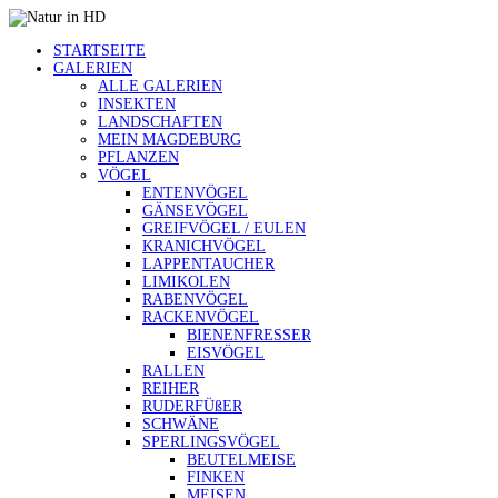
STARTSEITE
GALERIEN
ALLE GALERIEN
INSEKTEN
LANDSCHAFTEN
MEIN MAGDEBURG
PFLANZEN
VÖGEL
ENTENVÖGEL
GÄNSEVÖGEL
GREIFVÖGEL / EULEN
KRANICHVÖGEL
LAPPENTAUCHER
LIMIKOLEN
RABENVÖGEL
RACKENVÖGEL
BIENENFRESSER
EISVÖGEL
RALLEN
REIHER
RUDERFÜßER
SCHWÄNE
SPERLINGSVÖGEL
BEUTELMEISE
FINKEN
MEISEN