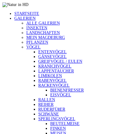
STARTSEITE
GALERIEN
ALLE GALERIEN
INSEKTEN
LANDSCHAFTEN
MEIN MAGDEBURG
PFLANZEN
VÖGEL
ENTENVÖGEL
GÄNSEVÖGEL
GREIFVÖGEL / EULEN
KRANICHVÖGEL
LAPPENTAUCHER
LIMIKOLEN
RABENVÖGEL
RACKENVÖGEL
BIENENFRESSER
EISVÖGEL
RALLEN
REIHER
RUDERFÜßER
SCHWÄNE
SPERLINGSVÖGEL
BEUTELMEISE
FINKEN
MEISEN