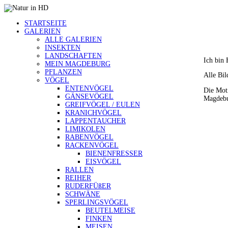
STARTSEITE
GALERIEN
ALLE GALERIEN
INSEKTEN
LANDSCHAFTEN
Ich bin 
MEIN MAGDEBURG
PFLANZEN
Alle Bil
VÖGEL
ENTENVÖGEL
Die Moti
GÄNSEVÖGEL
Magdebu
GREIFVÖGEL / EULEN
KRANICHVÖGEL
LAPPENTAUCHER
LIMIKOLEN
RABENVÖGEL
RACKENVÖGEL
BIENENFRESSER
EISVÖGEL
RALLEN
REIHER
RUDERFÜßER
SCHWÄNE
SPERLINGSVÖGEL
BEUTELMEISE
FINKEN
MEISEN