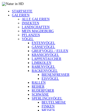
STARTSEITE
GALERIEN
ALLE GALERIEN
INSEKTEN
LANDSCHAFTEN
MEIN MAGDEBURG
PFLANZEN
VÖGEL
ENTENVÖGEL
GÄNSEVÖGEL
GREIFVÖGEL / EULEN
KRANICHVÖGEL
LAPPENTAUCHER
LIMIKOLEN
RABENVÖGEL
RACKENVÖGEL
BIENENFRESSER
EISVÖGEL
RALLEN
REIHER
RUDERFÜßER
SCHWÄNE
SPERLINGSVÖGEL
BEUTELMEISE
FINKEN
MEISEN