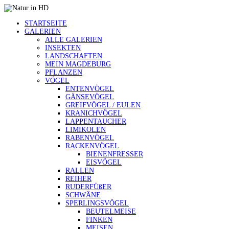
STARTSEITE
GALERIEN
ALLE GALERIEN
INSEKTEN
LANDSCHAFTEN
MEIN MAGDEBURG
PFLANZEN
VÖGEL
ENTENVÖGEL
GÄNSEVÖGEL
GREIFVÖGEL / EULEN
KRANICHVÖGEL
LAPPENTAUCHER
LIMIKOLEN
RABENVÖGEL
RACKENVÖGEL
BIENENFRESSER
EISVÖGEL
RALLEN
REIHER
RUDERFÜßER
SCHWÄNE
SPERLINGSVÖGEL
BEUTELMEISE
FINKEN
MEISEN