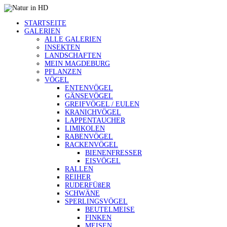
STARTSEITE
GALERIEN
ALLE GALERIEN
INSEKTEN
LANDSCHAFTEN
MEIN MAGDEBURG
PFLANZEN
VÖGEL
ENTENVÖGEL
GÄNSEVÖGEL
GREIFVÖGEL / EULEN
KRANICHVÖGEL
LAPPENTAUCHER
LIMIKOLEN
RABENVÖGEL
RACKENVÖGEL
BIENENFRESSER
EISVÖGEL
RALLEN
REIHER
RUDERFÜßER
SCHWÄNE
SPERLINGSVÖGEL
BEUTELMEISE
FINKEN
MEISEN