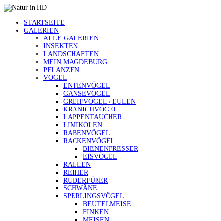
STARTSEITE
GALERIEN
ALLE GALERIEN
INSEKTEN
LANDSCHAFTEN
MEIN MAGDEBURG
PFLANZEN
VÖGEL
ENTENVÖGEL
GÄNSEVÖGEL
GREIFVÖGEL / EULEN
KRANICHVÖGEL
LAPPENTAUCHER
LIMIKOLEN
RABENVÖGEL
RACKENVÖGEL
BIENENFRESSER
EISVÖGEL
RALLEN
REIHER
RUDERFÜßER
SCHWÄNE
SPERLINGSVÖGEL
BEUTELMEISE
FINKEN
MEISEN