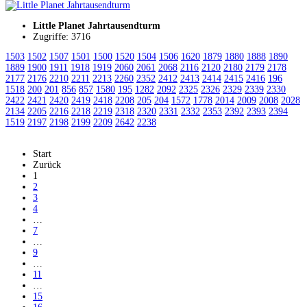
Little Planet Jahrtausendturm
Zugriffe: 3716
1503
1502
1507
1501
1500
1520
1504
1506
1620
1879
1880
1888
1890
1889
1900
1911
1918
1919
2060
2061
2068
2116
2120
2180
2179
2178
2177
2176
2210
2211
2213
2260
2352
2412
2413
2414
2415
2416
196
1518
200
201
856
857
1580
195
1282
2092
2325
2326
2329
2339
2330
2422
2421
2420
2419
2418
2208
205
204
1572
1778
2014
2009
2008
2028
2134
2205
2216
2218
2219
2318
2320
2331
2332
2353
2392
2393
2394
1519
2197
2198
2199
2209
2642
2238
Start
Zurück
1
2
3
4
…
7
…
9
…
11
…
15