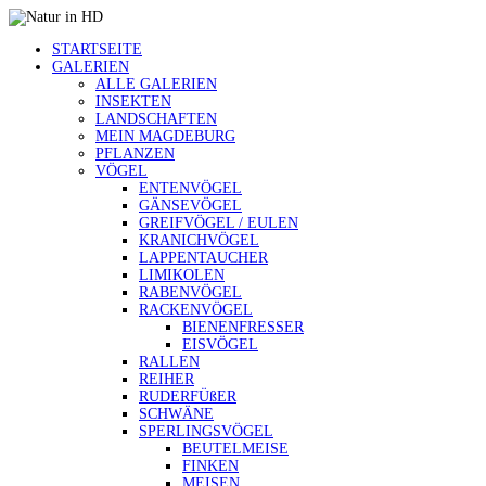
STARTSEITE
GALERIEN
ALLE GALERIEN
INSEKTEN
LANDSCHAFTEN
MEIN MAGDEBURG
PFLANZEN
VÖGEL
ENTENVÖGEL
GÄNSEVÖGEL
GREIFVÖGEL / EULEN
KRANICHVÖGEL
LAPPENTAUCHER
LIMIKOLEN
RABENVÖGEL
RACKENVÖGEL
BIENENFRESSER
EISVÖGEL
RALLEN
REIHER
RUDERFÜßER
SCHWÄNE
SPERLINGSVÖGEL
BEUTELMEISE
FINKEN
MEISEN