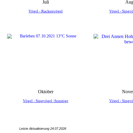
Juli
Aug
Vögel - Rackenvögel
Vögel - Singvö
Oktober
Nove
Vögel - Singvögel -Sonstige
Vögel - Singvö
Letzte Aktualisierung 24.07
.2026