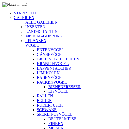
STARTSEITE
GALERIEN
ALLE GALERIEN
INSEKTEN
LANDSCHAFTEN
MEIN MAGDEBURG
PFLANZEN
VÖGEL
ENTENVÖGEL
GÄNSEVÖGEL
GREIFVÖGEL / EULEN
KRANICHVÖGEL
LAPPENTAUCHER
LIMIKOLEN
RABENVÖGEL
RACKENVÖGEL
BIENENFRESSER
EISVÖGEL
RALLEN
REIHER
RUDERFÜßER
SCHWÄNE
SPERLINGSVÖGEL
BEUTELMEISE
FINKEN
MEISEN