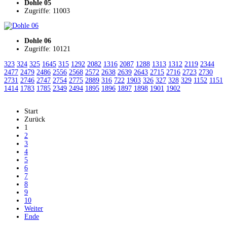
Dohle 05
Zugriffe: 11003
Dohle 06
Zugriffe: 10121
323
324
325
1645
315
1292
2082
1316
2087
1288
1313
1312
2119
2344
2477
2479
2486
2556
2568
2572
2638
2639
2643
2715
2716
2723
2730
2731
2746
2747
2754
2775
2889
316
722
1903
326
327
328
329
1152
1151
1414
1783
1785
2349
2494
1895
1896
1897
1898
1901
1902
Start
Zurück
1
2
3
4
5
6
7
8
9
10
Weiter
Ende