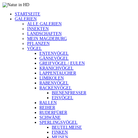
STARTSEITE
GALERIEN
ALLE GALERIEN
INSEKTEN
LANDSCHAFTEN
MEIN MAGDEBURG
PFLANZEN
VÖGEL
ENTENVÖGEL
GÄNSEVÖGEL
GREIFVÖGEL / EULEN
KRANICHVÖGEL
LAPPENTAUCHER
LIMIKOLEN
RABENVÖGEL
RACKENVÖGEL
BIENENFRESSER
EISVÖGEL
RALLEN
REIHER
RUDERFÜßER
SCHWÄNE
SPERLINGSVÖGEL
BEUTELMEISE
FINKEN
MEISEN