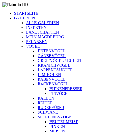
STARTSEITE
GALERIEN
ALLE GALERIEN
INSEKTEN
LANDSCHAFTEN
MEIN MAGDEBURG
PFLANZEN
VÖGEL
ENTENVÖGEL
GÄNSEVÖGEL
GREIFVÖGEL / EULEN
KRANICHVÖGEL
LAPPENTAUCHER
LIMIKOLEN
RABENVÖGEL
RACKENVÖGEL
BIENENFRESSER
EISVÖGEL
RALLEN
REIHER
RUDERFÜßER
SCHWÄNE
SPERLINGSVÖGEL
BEUTELMEISE
FINKEN
MEISEN