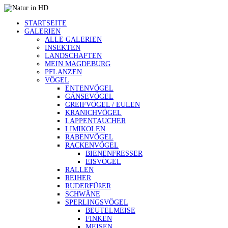
STARTSEITE
GALERIEN
ALLE GALERIEN
INSEKTEN
LANDSCHAFTEN
MEIN MAGDEBURG
PFLANZEN
VÖGEL
ENTENVÖGEL
GÄNSEVÖGEL
GREIFVÖGEL / EULEN
KRANICHVÖGEL
LAPPENTAUCHER
LIMIKOLEN
RABENVÖGEL
RACKENVÖGEL
BIENENFRESSER
EISVÖGEL
RALLEN
REIHER
RUDERFÜßER
SCHWÄNE
SPERLINGSVÖGEL
BEUTELMEISE
FINKEN
MEISEN