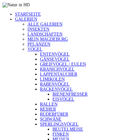
STARTSEITE
GALERIEN
ALLE GALERIEN
INSEKTEN
LANDSCHAFTEN
MEIN MAGDEBURG
PFLANZEN
VÖGEL
ENTENVÖGEL
GÄNSEVÖGEL
GREIFVÖGEL / EULEN
KRANICHVÖGEL
LAPPENTAUCHER
LIMIKOLEN
RABENVÖGEL
RACKENVÖGEL
BIENENFRESSER
EISVÖGEL
RALLEN
REIHER
RUDERFÜßER
SCHWÄNE
SPERLINGSVÖGEL
BEUTELMEISE
FINKEN
MEISEN