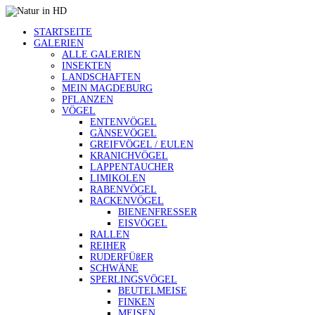
STARTSEITE
GALERIEN
ALLE GALERIEN
INSEKTEN
LANDSCHAFTEN
MEIN MAGDEBURG
PFLANZEN
VÖGEL
ENTENVÖGEL
GÄNSEVÖGEL
GREIFVÖGEL / EULEN
KRANICHVÖGEL
LAPPENTAUCHER
LIMIKOLEN
RABENVÖGEL
RACKENVÖGEL
BIENENFRESSER
EISVÖGEL
RALLEN
REIHER
RUDERFÜßER
SCHWÄNE
SPERLINGSVÖGEL
BEUTELMEISE
FINKEN
MEISEN