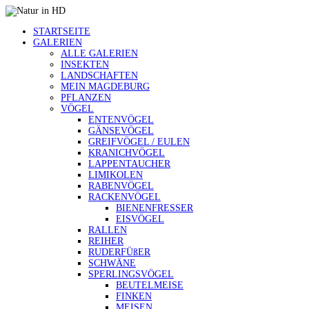
STARTSEITE
GALERIEN
ALLE GALERIEN
INSEKTEN
LANDSCHAFTEN
MEIN MAGDEBURG
PFLANZEN
VÖGEL
ENTENVÖGEL
GÄNSEVÖGEL
GREIFVÖGEL / EULEN
KRANICHVÖGEL
LAPPENTAUCHER
LIMIKOLEN
RABENVÖGEL
RACKENVÖGEL
BIENENFRESSER
EISVÖGEL
RALLEN
REIHER
RUDERFÜßER
SCHWÄNE
SPERLINGSVÖGEL
BEUTELMEISE
FINKEN
MEISEN