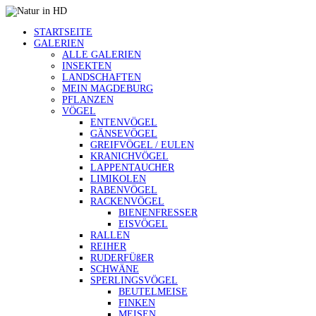
STARTSEITE
GALERIEN
ALLE GALERIEN
INSEKTEN
LANDSCHAFTEN
MEIN MAGDEBURG
PFLANZEN
VÖGEL
ENTENVÖGEL
GÄNSEVÖGEL
GREIFVÖGEL / EULEN
KRANICHVÖGEL
LAPPENTAUCHER
LIMIKOLEN
RABENVÖGEL
RACKENVÖGEL
BIENENFRESSER
EISVÖGEL
RALLEN
REIHER
RUDERFÜßER
SCHWÄNE
SPERLINGSVÖGEL
BEUTELMEISE
FINKEN
MEISEN