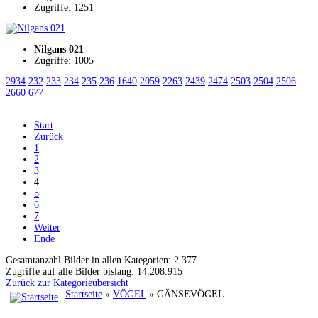
Zugriffe: 1251
Nilgans 021
Zugriffe: 1005
2934
232
233
234
235
236
1640
2059
2263
2439
2474
2503
2504
2506
2660
677
Start
Zurück
1
2
3
4
5
6
7
Weiter
Ende
Gesamtanzahl Bilder in allen Kategorien: 2.377
Zugriffe auf alle Bilder bislang: 14.208.915
Zurück zur Kategorieübersicht
Startseite
»
VÖGEL
» GÄNSEVÖGEL