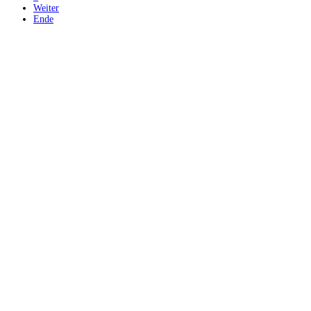
Weiter
Ende
Letzte Aktualisieru