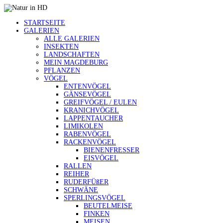
STARTSEITE
GALERIEN
ALLE GALERIEN
INSEKTEN
LANDSCHAFTEN
MEIN MAGDEBURG
PFLANZEN
VÖGEL
ENTENVÖGEL
GÄNSEVÖGEL
GREIFVÖGEL / EULEN
KRANICHVÖGEL
LAPPENTAUCHER
LIMIKOLEN
RABENVÖGEL
RACKENVÖGEL
BIENENFRESSER
EISVÖGEL
RALLEN
REIHER
RUDERFÜßER
SCHWÄNE
SPERLINGSVÖGEL
BEUTELMEISE
FINKEN
MEISEN