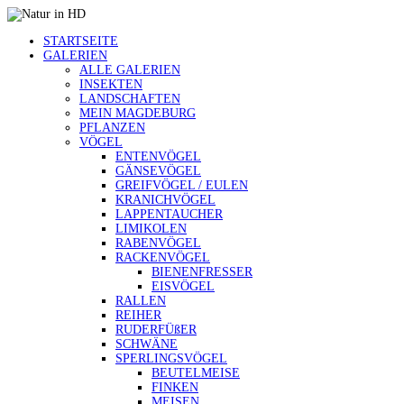
STARTSEITE
GALERIEN
ALLE GALERIEN
INSEKTEN
LANDSCHAFTEN
MEIN MAGDEBURG
PFLANZEN
VÖGEL
ENTENVÖGEL
GÄNSEVÖGEL
GREIFVÖGEL / EULEN
KRANICHVÖGEL
LAPPENTAUCHER
LIMIKOLEN
RABENVÖGEL
RACKENVÖGEL
BIENENFRESSER
EISVÖGEL
RALLEN
REIHER
RUDERFÜßER
SCHWÄNE
SPERLINGSVÖGEL
BEUTELMEISE
FINKEN
MEISEN