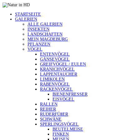
STARTSEITE
GALERIEN
ALLE GALERIEN
INSEKTEN
LANDSCHAFTEN
MEIN MAGDEBURG
PFLANZEN
VÖGEL
ENTENVÖGEL
GÄNSEVÖGEL
GREIFVÖGEL / EULEN
KRANICHVÖGEL
LAPPENTAUCHER
LIMIKOLEN
RABENVÖGEL
RACKENVÖGEL
BIENENFRESSER
EISVÖGEL
RALLEN
REIHER
RUDERFÜßER
SCHWÄNE
SPERLINGSVÖGEL
BEUTELMEISE
FINKEN
MEISEN