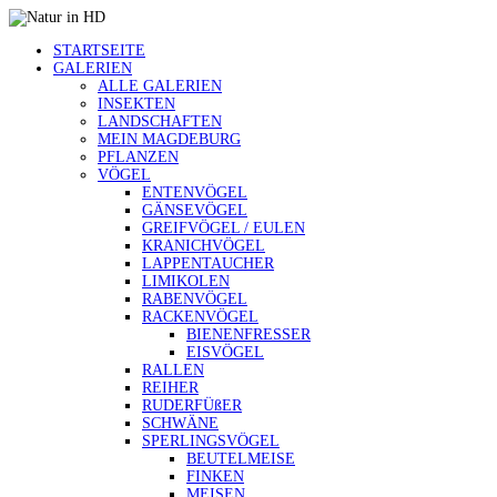
STARTSEITE
GALERIEN
ALLE GALERIEN
INSEKTEN
LANDSCHAFTEN
MEIN MAGDEBURG
PFLANZEN
VÖGEL
ENTENVÖGEL
GÄNSEVÖGEL
GREIFVÖGEL / EULEN
KRANICHVÖGEL
LAPPENTAUCHER
LIMIKOLEN
RABENVÖGEL
RACKENVÖGEL
BIENENFRESSER
EISVÖGEL
RALLEN
REIHER
RUDERFÜßER
SCHWÄNE
SPERLINGSVÖGEL
BEUTELMEISE
FINKEN
MEISEN