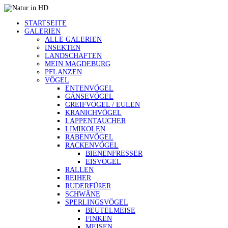
STARTSEITE
GALERIEN
ALLE GALERIEN
INSEKTEN
LANDSCHAFTEN
MEIN MAGDEBURG
PFLANZEN
VÖGEL
ENTENVÖGEL
GÄNSEVÖGEL
GREIFVÖGEL / EULEN
KRANICHVÖGEL
LAPPENTAUCHER
LIMIKOLEN
RABENVÖGEL
RACKENVÖGEL
BIENENFRESSER
EISVÖGEL
RALLEN
REIHER
RUDERFÜßER
SCHWÄNE
SPERLINGSVÖGEL
BEUTELMEISE
FINKEN
MEISEN