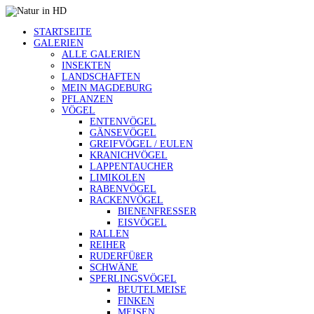
STARTSEITE
GALERIEN
ALLE GALERIEN
INSEKTEN
LANDSCHAFTEN
MEIN MAGDEBURG
PFLANZEN
VÖGEL
ENTENVÖGEL
GÄNSEVÖGEL
GREIFVÖGEL / EULEN
KRANICHVÖGEL
LAPPENTAUCHER
LIMIKOLEN
RABENVÖGEL
RACKENVÖGEL
BIENENFRESSER
EISVÖGEL
RALLEN
REIHER
RUDERFÜßER
SCHWÄNE
SPERLINGSVÖGEL
BEUTELMEISE
FINKEN
MEISEN