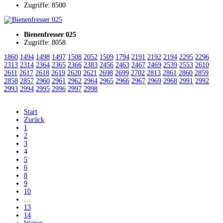
Zugriffe: 8500
Bienenfresser 025
Zugriffe: 8058
1860
1494
1498
1497
1508
2052
1509
1794
2191
2192
2194
2295
2296
2313
2314
2364
2365
2366
2383
2456
2463
2467
2469
2539
2553
2610
2611
2617
2618
2619
2620
2621
2698
2699
2702
2813
2861
2860
2859
2858
2857
2960
2961
2962
2964
2965
2966
2967
2969
2968
2991
2992
2993
2994
2995
2996
2997
2998
Start
Zurück
1
2
3
4
5
6
8
9
10
…
13
14