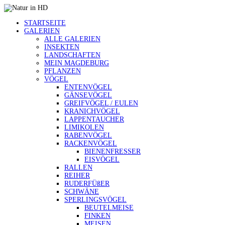
STARTSEITE
GALERIEN
ALLE GALERIEN
INSEKTEN
LANDSCHAFTEN
MEIN MAGDEBURG
PFLANZEN
VÖGEL
ENTENVÖGEL
GÄNSEVÖGEL
GREIFVÖGEL / EULEN
KRANICHVÖGEL
LAPPENTAUCHER
LIMIKOLEN
RABENVÖGEL
RACKENVÖGEL
BIENENFRESSER
EISVÖGEL
RALLEN
REIHER
RUDERFÜßER
SCHWÄNE
SPERLINGSVÖGEL
BEUTELMEISE
FINKEN
MEISEN