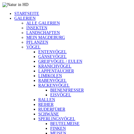
STARTSEITE
GALERIEN
ALLE GALERIEN
INSEKTEN
LANDSCHAFTEN
MEIN MAGDEBURG
PFLANZEN
VÖGEL
ENTENVÖGEL
GÄNSEVÖGEL
GREIFVÖGEL / EULEN
KRANICHVÖGEL
LAPPENTAUCHER
LIMIKOLEN
RABENVÖGEL
RACKENVÖGEL
BIENENFRESSER
EISVÖGEL
RALLEN
REIHER
RUDERFÜßER
SCHWÄNE
SPERLINGSVÖGEL
BEUTELMEISE
FINKEN
MEISEN