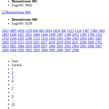
Bienenfresser 005
Zugriffe: 9642
Bienenfresser 006
Zugriffe: 8258
1852
1805
1856
1229
844
845
2054
1854
506
1223
1224
1387
1388
1402
1803
1438
1437
2051
1860
1494
1498
1497
1508
2052
1509
1794
2191
2192
2194
2295
2296
2313
2314
2364
2365
2366
2383
2456
2463
2467
2469
2539
2553
2610
2611
2617
2618
2619
2620
2621
2698
2699
2702
2813
2861
2860
2859
2858
2857
2960
2961
2962
2964
2965
2966
2967
2969
2968
2991
2992
2993
2994
2995
2996
2997
2998
Start
Zurück
1
2
3
4
…
7
…
9
…
11
…