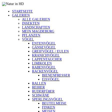
STARTSEITE
GALERIEN
ALLE GALERIEN
INSEKTEN
LANDSCHAFTEN
MEIN MAGDEBURG
PFLANZEN
VÖGEL
ENTENVÖGEL
GÄNSEVÖGEL
GREIFVÖGEL / EULEN
KRANICHVÖGEL
LAPPENTAUCHER
LIMIKOLEN
RABENVÖGEL
RACKENVÖGEL
BIENENFRESSER
EISVÖGEL
RALLEN
REIHER
RUDERFÜßER
SCHWÄNE
SPERLINGSVÖGEL
BEUTELMEISE
FINKEN
MEISEN